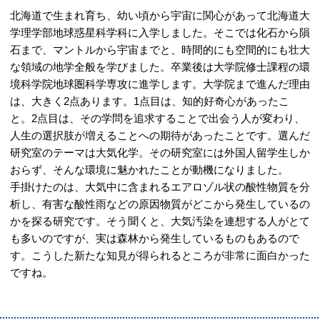
北海道で生まれ育ち、幼い頃から宇宙に関心があって北海道大
学理学部地球惑星科学科に入学しました。そこでは化石から隕
石まで、マントルから宇宙までと、時間的にも空間的にも壮大
な領域の地学全般を学びました。卒業後は大学院修士課程の環
境科学院地球圏科学専攻に進学します。大学院まで進んだ理由
は、大きく2点あります。1点目は、知的好奇心があったこ
と。2点目は、その学問を追求することで出会う人が変わり、
人生の選択肢が増えることへの期待があったことです。選んだ
研究室のテーマは大気化学。その研究室には外国人留学生しか
おらず、そんな環境に魅かれたことが動機になりました。
手掛けたのは、大気中に含まれるエアロゾル状の酸性物質を分
析し、有害な酸性雨などの原因物質がどこから発生しているの
かを探る研究です。そう聞くと、大気汚染を連想する人がとて
も多いのですが、実は森林から発生しているものもあるので
す。こうした新たな知見が得られるところが非常に面白かった
ですね。