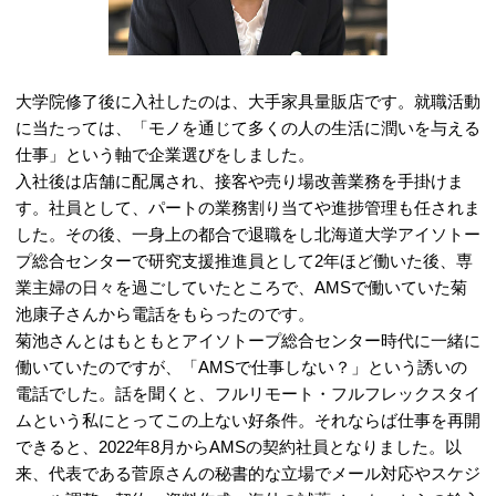
大学院修了後に入社したのは、大手家具量販店です。就職活動
に当たっては、「モノを通じて多くの人の生活に潤いを与える
仕事」という軸で企業選びをしました。
入社後は店舗に配属され、接客や売り場改善業務を手掛けま
す。社員として、パートの業務割り当てや進捗管理も任されま
した。その後、一身上の都合で退職をし北海道大学アイソトー
プ総合センターで研究支援推進員として2年ほど働いた後、専
業主婦の日々を過ごしていたところで、AMSで働いていた菊
池康子さんから電話をもらったのです。
菊池さんとはもともとアイソトープ総合センター時代に一緒に
働いていたのですが、「AMSで仕事しない？」という誘いの
電話でした。話を聞くと、フルリモート・フルフレックスタイ
ムという私にとってこの上ない好条件。それならば仕事を再開
できると、2022年8月からAMSの契約社員となりました。以
来、代表である菅原さんの秘書的な立場でメール対応やスケジ