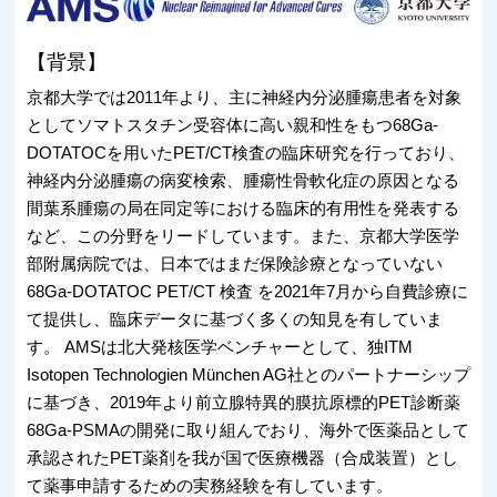
【背景】
京都大学では2011年より、主に神経内分泌腫瘍患者を対象
としてソマトスタチン受容体に高い親和性をもつ68Ga-
DOTATOCを用いたPET/CT検査の臨床研究を行っており、
神経内分泌腫瘍の病変検索、腫瘍性骨軟化症の原因となる
間葉系腫瘍の局在同定等における臨床的有用性を発表する
など、この分野をリードしています。また、京都大学医学
部附属病院では、日本ではまだ保険診療となっていない
68Ga-DOTATOC PET/CT 検査 を2021年7月から自費診療に
て提供し、臨床データに基づく多くの知見を有していま
す。 AMSは北大発核医学ベンチャーとして、独ITM
Isotopen Technologien München AG社とのパートナーシップ
に基づき、2019年より前立腺特異的膜抗原標的PET診断薬
68Ga-PSMAの開発に取り組んでおり、海外で医薬品として
承認されたPET薬剤を我が国で医療機器（合成装置）とし
て薬事申請するための実務経験を有しています。