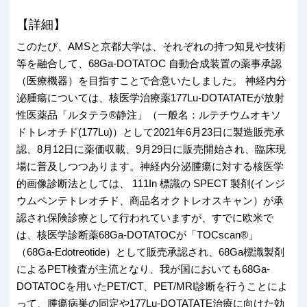
【詳細】
このたび、AMSと京都大学は、それぞれの持つ知見や技術
等を融合して、68Ga-DOTATOC 自動合成装置の薬事承認
（医療機器）を目指すことで合意いたしました。 神経内分
泌腫瘍については、核医学治療薬177Lu-DOTATATEが放射
性医薬品「ルタテラ®静注」（一般名：ルテチウムオキソ
ドトレオチド(177Lu)）として2021年6月23日に製造販売承
認、8月12日に薬価収載、9月29日に販売開始され、臨床現
場に普及しつつあります。神経内分泌腫瘍に対する核医学
的画像診断法としては、 111In 標識の SPECT 製剤(インジ
ウムペンテトレオチド、商品名オクトレオスキャン）が承
認され保険診療として行われていますが、すでに欧米で
は、核医学診断薬68Ga-DOTATOCが「TOCscan®」
（68Ga-Edotreotide）として販売承認され、68Ga標識製剤
によるPET検査が主流となり、我が国においても68Ga-
DOTATOCを用いたPET/CT、PET/MRI診断を行うことによ
って、腫瘍病巣の同定や177Lu-DOTATATE治療に向けた効