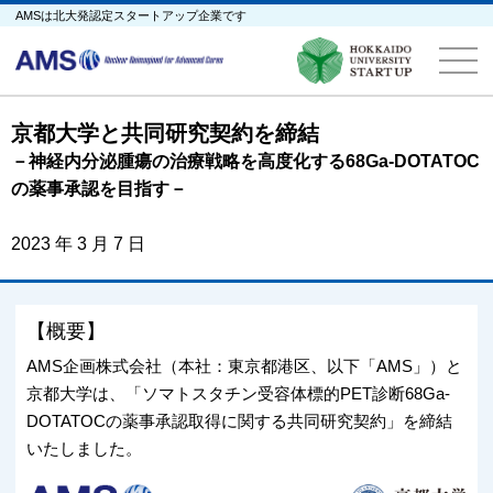
AMSは北大発認定スタートアップ企業です
京都大学と共同研究契約を締結
－神経内分泌腫瘍の治療戦略を高度化する68Ga-DOTATOC
の薬事承認を目指す－
2023 年 3 月 7 日
【概要】
AMS企画株式会社（本社：東京都港区、以下「AMS」）と
京都大学は、「ソマトスタチン受容体標的PET診断68Ga-
DOTATOCの薬事承認取得に関する共同研究契約」を締結
いたしました。